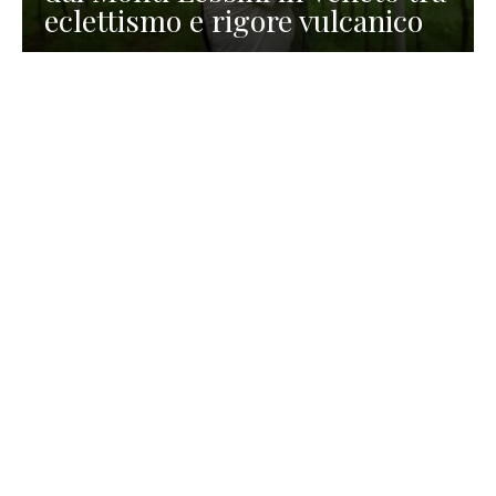
eclettismo e rigore vulcanico
TURISMO
La redazione
30 Luglio 2026
La Spiaggetta di Scanno in
Abruzzo, immersa nella
natura di un lago meraviglioso