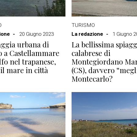
O
TURISMO
ione
20 Giugno 2023
La redazione
1 Giugno 2
aggia urbana di
La bellissima spiagg
o a Castellammare
calabrese di
lfo nel trapanese,
Montegiordano Ma
il mare in città
(CS), davvero “megl
Montecarlo?