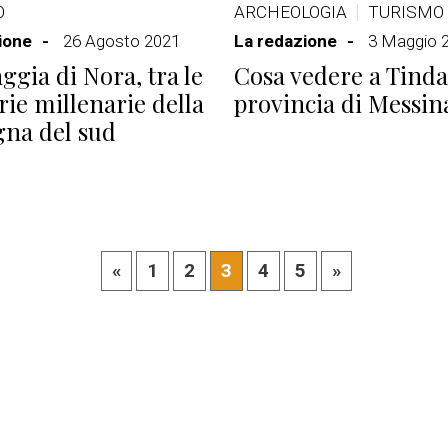
O
ARCHEOLOGIA
TURISMO
ione
26 Agosto 2021
La redazione
3 Maggio 
aggia di Nora, tra le
Cosa vedere a Tindar
e millenarie della
provincia di Messin
na del sud
«
1
2
3
4
5
»