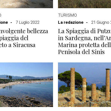
O
TURISMO
ione
7 Luglio 2022
La redazione
21 Giugno
nvolgente bellezza
La Spiaggia di Putz
spiaggia del
in Sardegna, nell’A
to a Siracusa
Marina protetta del
Penisola del Sinis