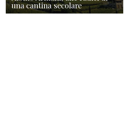
una cantina secolare
GASTRONOMIA
La redazione
23 Luglio 2026
I prodotti di Formaggi Picciau,
caseificio nei dintorni di
Cagliari in Sardegna