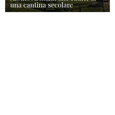
una cantina secolare
GASTRONOMIA
La redazione
23 Luglio 2026
I prodotti di Formaggi Picciau,
caseificio nei dintorni di
Cagliari in Sardegna