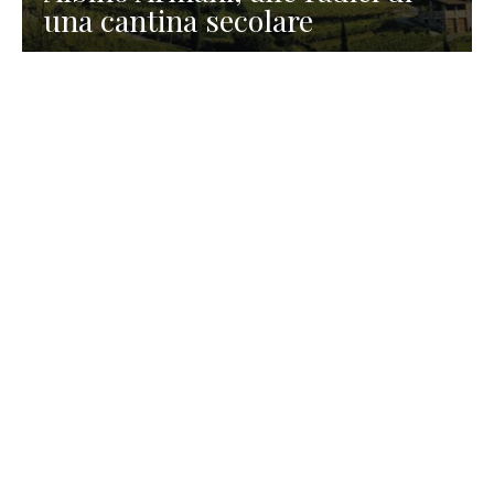
una cantina secolare
GASTRONOMIA
La redazione
23 Luglio 2026
I prodotti di Formaggi Picciau,
caseificio nei dintorni di
Cagliari in Sardegna