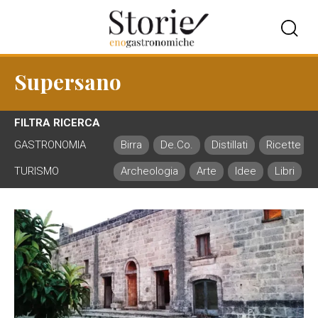
Supersano
FILTRA RICERCA
GASTRONOMIA
Birra
De.Co.
Distillati
Ricette
TURISMO
Archeologia
Arte
Idee
Libri