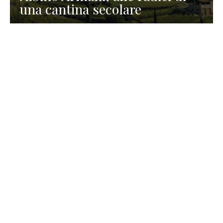
una cantina secolare
GASTRONOMIA
La redazione
23 Luglio 2026
I prodotti di Formaggi Picciau,
caseificio nei dintorni di
Cagliari in Sardegna