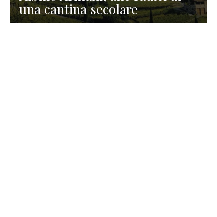
una cantina secolare
GASTRONOMIA
La redazione
23 Luglio 2026
I prodotti di Formaggi Picciau,
caseificio nei dintorni di
Cagliari in Sardegna