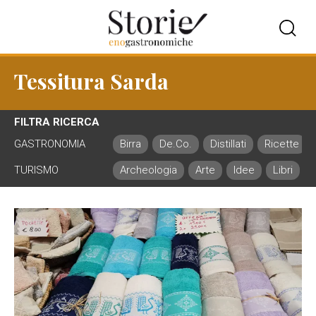
Tessitura Sarda
FILTRA RICERCA
GASTRONOMIA
Birra
De.Co.
Distillati
Ricette
TURISMO
Archeologia
Arte
Idee
Libri