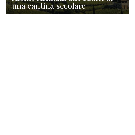
una cantina secolare
GASTRONOMIA
La redazione
23 Luglio 2026
I prodotti di Formaggi Picciau,
caseificio nei dintorni di
Cagliari in Sardegna