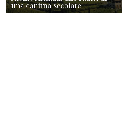
una cantina secolare
GASTRONOMIA
La redazione
23 Luglio 2026
I prodotti di Formaggi Picciau,
caseificio nei dintorni di
Cagliari in Sardegna