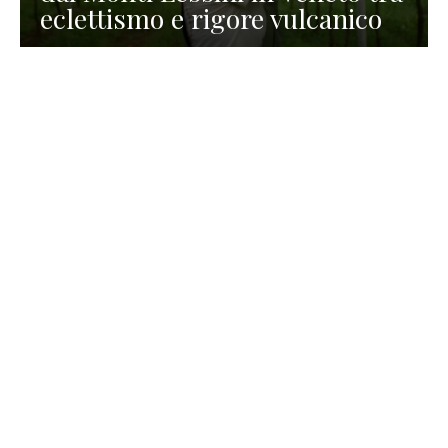
eclettismo e rigore vulcanico
TURISMO
La redazione
30 Luglio 2026
La Spiaggetta di Scanno in
Abruzzo, immersa nella
natura di un lago meraviglioso