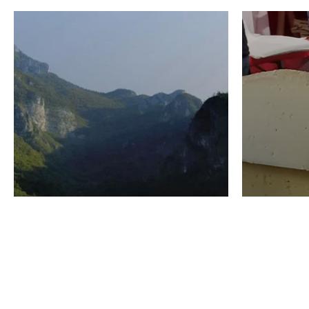
VINO
GASTRO
Domenico Liggeri
24 Luglio
2026
La redaz
I vini del Monte
I prod