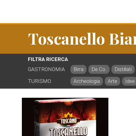
Toscanello Bia
FILTRA RICERCA
GASTRONOMIA
Birra
De.Co.
Distillati
TURISMO
Archeologia
Arte
Idee