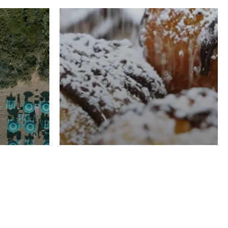
RISTORAZIONE
Luglio
Domenico Liggeri
21 Luglio
2026
el
Pasticceria La
na
Fenice a Porto San