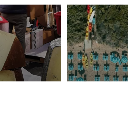
TURISMO
Domenico Liggeri
20 
2026
NOMIA
La spiaggia d
ione
23 Luglio 2026
otti di
Garden Tosca