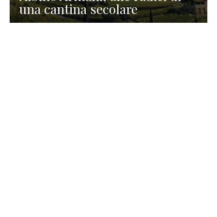
una cantina secolare
GASTRONOMIA
La redazione
23 Luglio 2026
I prodotti di Formaggi Picciau,
caseificio nei dintorni di
Cagliari in Sardegna