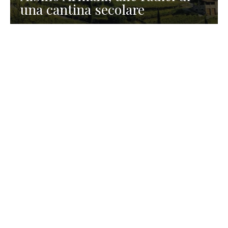
una cantina secolare
GASTRONOMIA
La redazione
23 Luglio 2026
I prodotti di Formaggi Picciau,
caseificio nei dintorni di
Cagliari in Sardegna