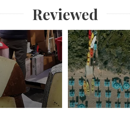
Reviewed
TURISMO
Domenico Liggeri
20 