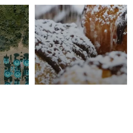
RISTORAZIONE
Luglio
Domenico Liggeri
21 Luglio
2026
el
Pasticceria La
na
Fenice a Porto San