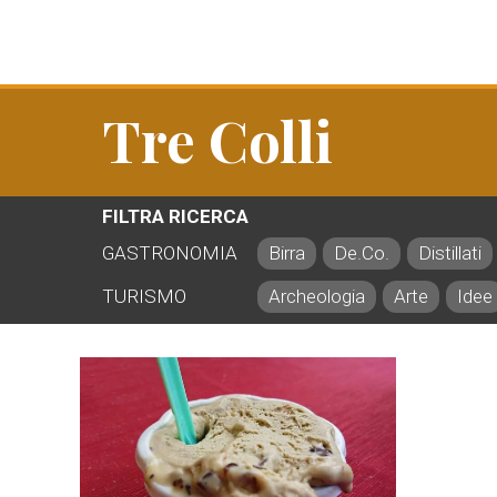
Tre Colli
FILTRA RICERCA
GASTRONOMIA
Birra
De.Co.
Distillati
TURISMO
Archeologia
Arte
Idee