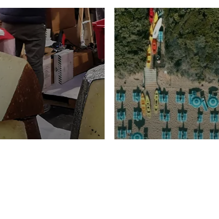
TURISMO
Domenico Liggeri
20 
2026
NOMIA
La spiaggia d
ione
23 Luglio 2026
otti di
Garden Tosca