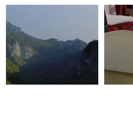
VINO
GASTRO
Domenico Liggeri
24 Luglio
2026
La redaz
I vini del Monte
I prod