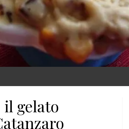
il gelato
 Catanzaro