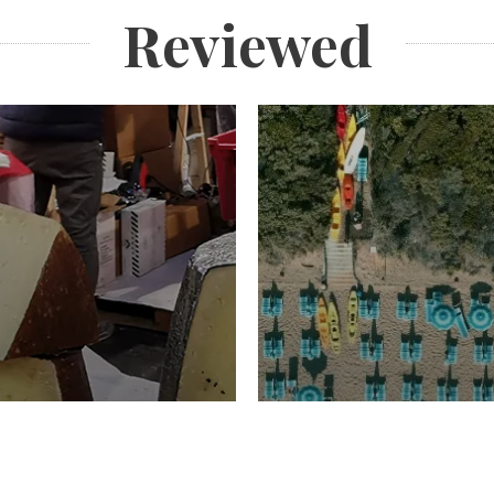
Reviewed
TURISMO
Domenico Liggeri
20 