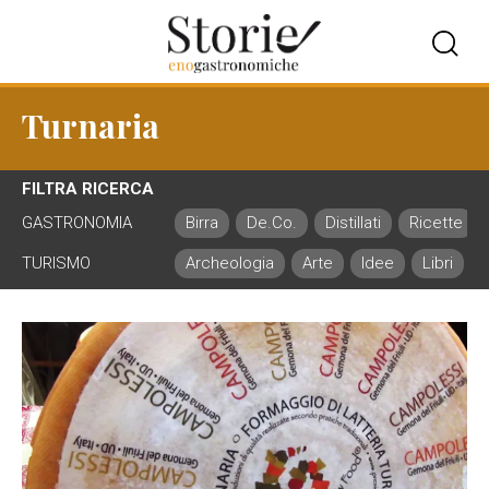
Turnaria
FILTRA RICERCA
GASTRONOMIA
Birra
De.Co.
Distillati
Ricette
TURISMO
Archeologia
Arte
Idee
Libri