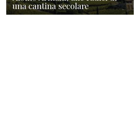
una cantina secolare
GASTRONOMIA
La redazione
23 Luglio 2026
I prodotti di Formaggi Picciau,
caseificio nei dintorni di
Cagliari in Sardegna