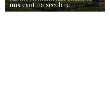
una cantina secolare
GASTRONOMIA
La redazione
23 Luglio 2026
I prodotti di Formaggi Picciau,
caseificio nei dintorni di
Cagliari in Sardegna