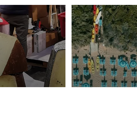
TURISMO
Domenico Liggeri
20 
2026
NOMIA
La spiaggia d
ione
23 Luglio 2026
otti di
Garden Tosca