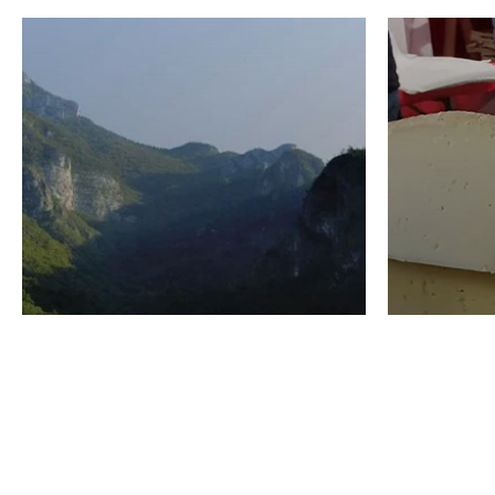
VINO
GASTRO
Domenico Liggeri
24 Luglio
2026
La redaz
I vini del Monte
I prod