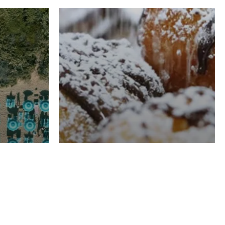
RISTORAZIONE
Luglio
Domenico Liggeri
21 Luglio
2026
el
Pasticceria La
na
Fenice a Porto San