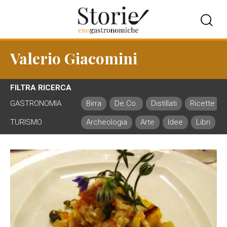
Valerio Giacomini
FILTRA RICERCA
GASTRONOMIA
Birra
De.Co.
Distillati
Ricette
TURISMO
Archeologia
Arte
Idee
Libri