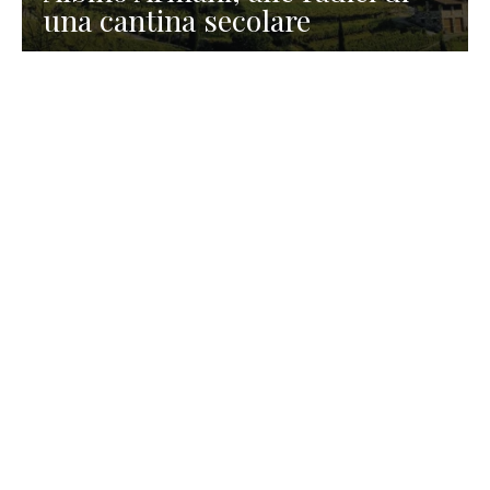
una cantina secolare
GASTRONOMIA
La redazione
23 Luglio 2026
I prodotti di Formaggi Picciau,
caseificio nei dintorni di
Cagliari in Sardegna