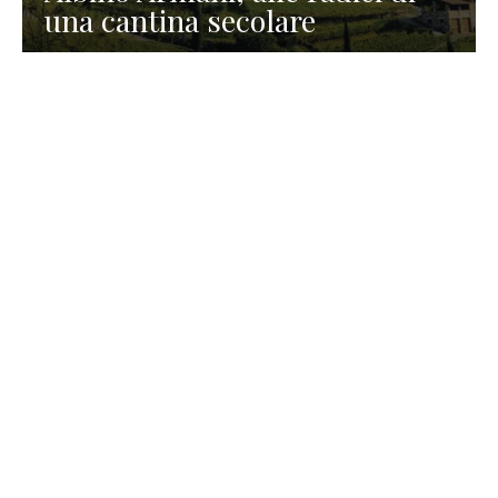
una cantina secolare
GASTRONOMIA
La redazione
23 Luglio 2026
I prodotti di Formaggi Picciau,
caseificio nei dintorni di
Cagliari in Sardegna