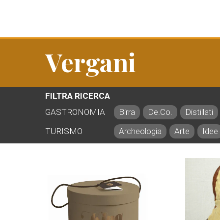
Vergani
FILTRA RICERCA
GASTRONOMIA
Birra
De.Co.
Distillati
TURISMO
Archeologia
Arte
Idee