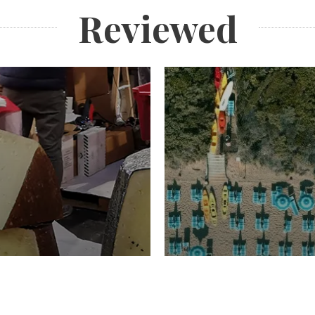
Reviewed
TURISMO
Domenico Liggeri
20 