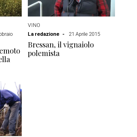
VINO
bbraio
La redazione
21 Aprile 2015
Bressan, il vignaiolo
 remoto
polemista
ella