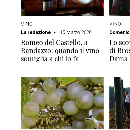
VINO
VINO
La redazione
15 Marzo 2020
Domenico
Romeo del Castello, a
Lo sco
Randazzo: quando il vino
di Bro
somiglia a chi lo fa
Dama 