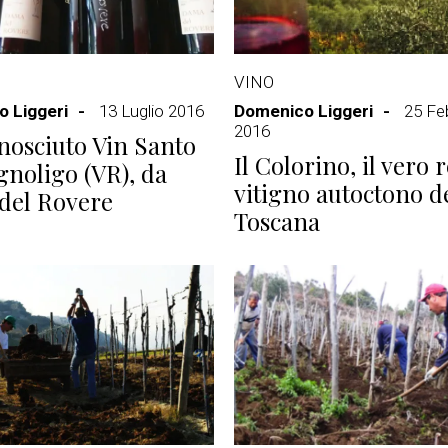
VINO
 Liggeri
13 Luglio 2016
Domenico Liggeri
25 Fe
2016
nosciuto Vin Santo
Il Colorino, il vero
gnoligo (VR), da
vitigno autoctono d
del Rovere
Toscana