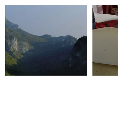
VINO
GASTRO
Domenico Liggeri
24 Luglio
2026
La redaz
I vini del Monte
I prod