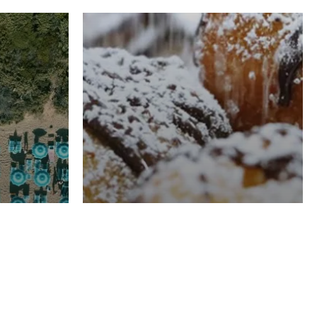
RISTORAZIONE
Luglio
Domenico Liggeri
21 Luglio
2026
el
Pasticceria La
na
Fenice a Porto San