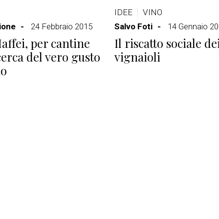
IDEE
VINO
ione
24 Febbraio 2015
Salvo Foti
14 Gennaio 2
Maffei, per cantine
Il riscatto sociale de
icerca del vero gusto
vignaioli
no