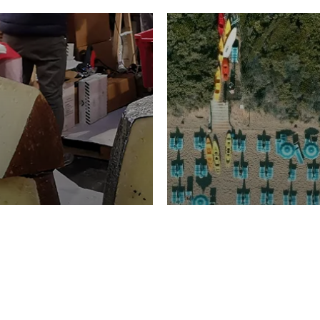
TURISMO
Domenico Liggeri
20 
2026
NOMIA
La spiaggia d
ione
23 Luglio 2026
otti di
Garden Tosca