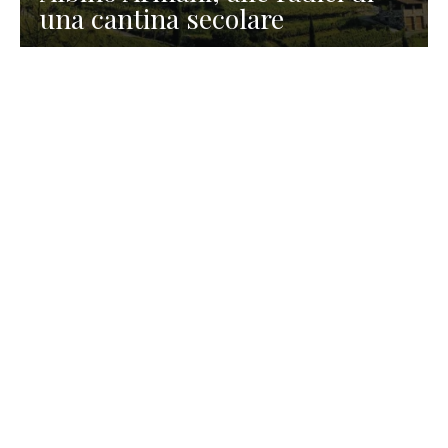
una cantina secolare
GASTRONOMIA
La redazione
23 Luglio 2026
I prodotti di Formaggi Picciau,
caseificio nei dintorni di
Cagliari in Sardegna