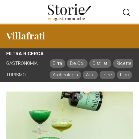
Villafrati
FILTRA RICERCA
GASTRONOMIA
Birra
De.Co.
Distillati
Ricette
TURISMO
Archeologia
Arte
Idee
Libri