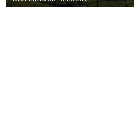
GASTRONOMIA
La redazione
23 Luglio 2026
I prodotti di Formaggi Picciau,
caseificio nei dintorni di
Cagliari in Sardegna