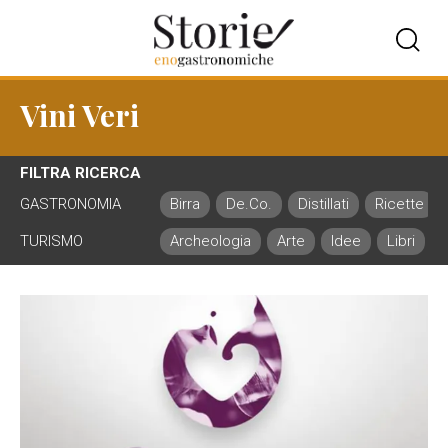
Vini Veri
FILTRA RICERCA
GASTRONOMIA
Birra
De.Co.
Distillati
Ricette
TURISMO
Archeologia
Arte
Idee
Libri