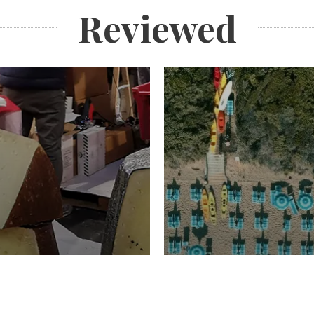
Reviewed
TURISMO
Domenico Liggeri
20 