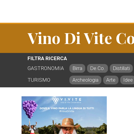
Vino Di Vite C
FILTRA RICERCA
GASTRONOMIA
Birra
De.Co.
Distillati
TURISMO
Archeologia
Arte
Idee