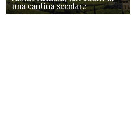
una cantina secolare
GASTRONOMIA
La redazione
23 Luglio 2026
I prodotti di Formaggi Picciau,
caseificio nei dintorni di
Cagliari in Sardegna