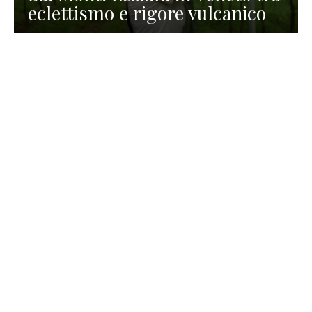
eclettismo e rigore vulcanico
TURISMO
La redazione
30 Luglio 2026
La Spiaggetta di Scanno in
Abruzzo, immersa nella
natura di un lago meraviglioso