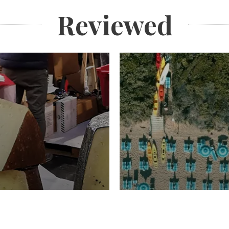
Reviewed
TURISMO
Domenico Liggeri
20 