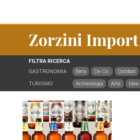
Zorzini Import
FILTRA RICERCA
GASTRONOMIA
Birra
De.Co.
Distillati
TURISMO
Archeologia
Arte
Idee