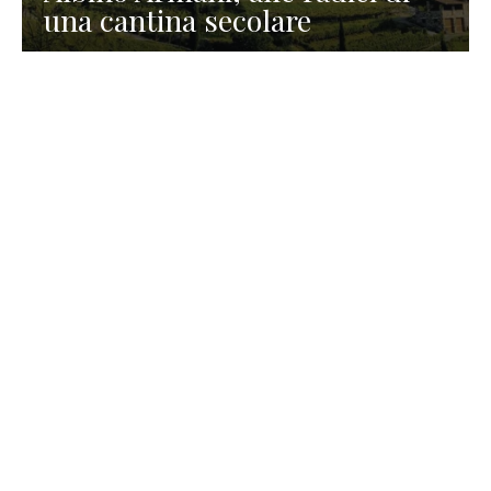
una cantina secolare
GASTRONOMIA
La redazione
23 Luglio 2026
I prodotti di Formaggi Picciau,
caseificio nei dintorni di
Cagliari in Sardegna