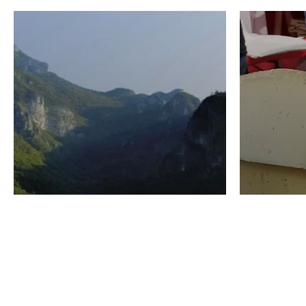
VINO
GASTRO
Domenico Liggeri
24 Luglio
2026
La redaz
I vini del Monte
I prod