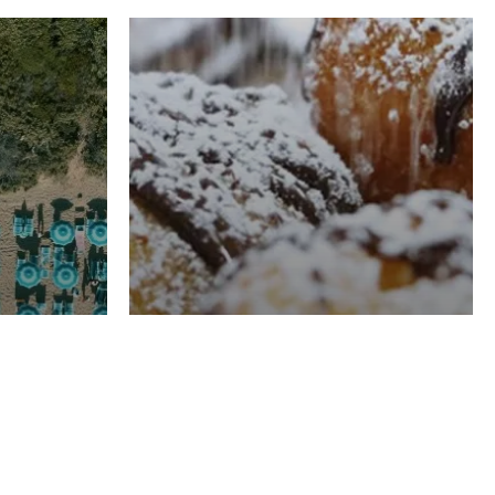
RISTORAZIONE
Luglio
Domenico Liggeri
21 Luglio
2026
el
Pasticceria La
na
Fenice a Porto San