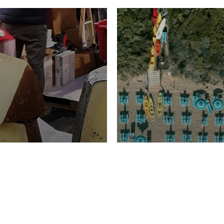
TURISMO
Domenico Liggeri
20 
2026
NOMIA
La spiaggia d
ione
23 Luglio 2026
otti di
Garden Tosca