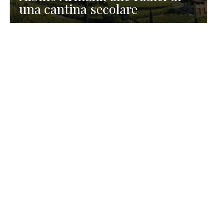
una cantina secolare
GASTRONOMIA
La redazione
23 Luglio 2026
I prodotti di Formaggi Picciau,
caseificio nei dintorni di
Cagliari in Sardegna