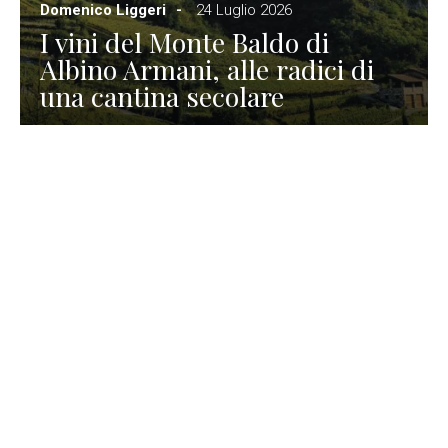
Domenico Liggeri
24 Luglio 2026
I vini del Monte Baldo di
Albino Armani, alle radici di
una cantina secolare
GASTRONOMIA
La redazione
23 Luglio 2026
I prodotti di Formaggi Picciau,
caseificio nei dintorni di
Cagliari in Sardegna