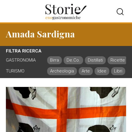
Amada Sardigna
FILTRA RICERCA
GASTRONOMIA
Birra
De.Co.
Distillati
Ricette
TURISMO
Archeologia
Arte
Idee
Libri