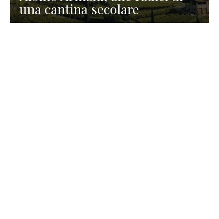
una cantina secolare
GASTRONOMIA
La redazione
23 Luglio 2026
I prodotti di Formaggi Picciau,
caseificio nei dintorni di
Cagliari in Sardegna