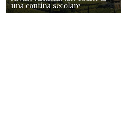
una cantina secolare
GASTRONOMIA
La redazione
23 Luglio 2026
I prodotti di Formaggi Picciau,
caseificio nei dintorni di
Cagliari in Sardegna