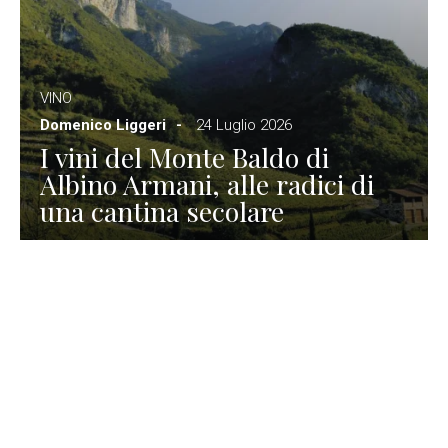
VINO
Domenico Liggeri
24 Luglio 2026
I vini del Monte Baldo di
Albino Armani, alle radici di
una cantina secolare
GASTRONOMIA
La redazione
23 Luglio 2026