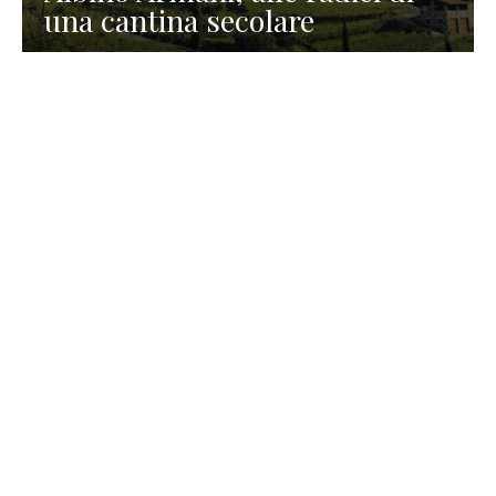
una cantina secolare
GASTRONOMIA
La redazione
23 Luglio 2026
I prodotti di Formaggi Picciau,
caseificio nei dintorni di
Cagliari in Sardegna