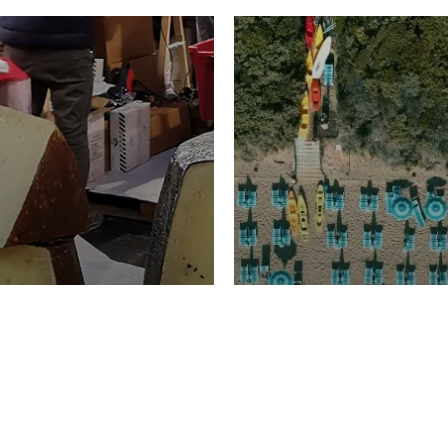
TURISMO
Domenico Liggeri
20 
2026
NOMIA
La spiaggia d
ione
23 Luglio 2026
otti di
Garden Tosca