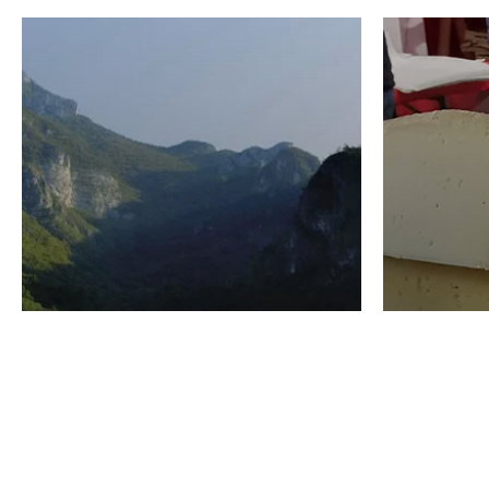
VINO
GASTRO
Domenico Liggeri
24 Luglio
2026
La redaz
I vini del Monte
I prod