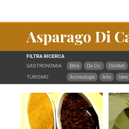
Asparago Di Ca
FILTRA RICERCA
GASTRONOMIA
Birra
De.Co.
Distillati
TURISMO
Archeologia
Arte
Idee