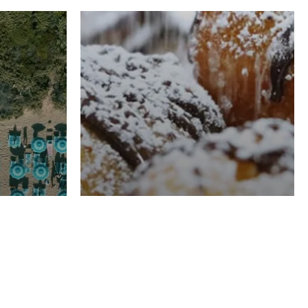
RISTORAZIONE
Luglio
Domenico Liggeri
21 Luglio
2026
el
Pasticceria La
na
Fenice a Porto San