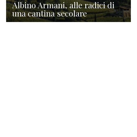
Albino Armani, alle radici di
una cantina secolare
GASTRONOMIA
La redazione
23 Luglio 2026
I prodotti di Formaggi Picciau,
caseificio nei dintorni di
Cagliari in Sardegna