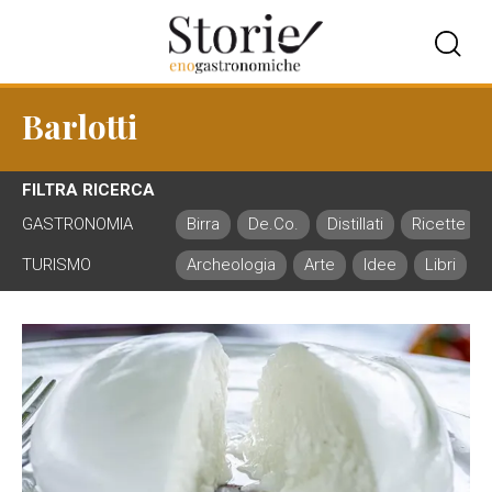
Barlotti
FILTRA RICERCA
GASTRONOMIA
Birra
De.Co.
Distillati
Ricette
TURISMO
Archeologia
Arte
Idee
Libri