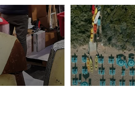
TURISMO
Domenico Liggeri
20 
2026
NOMIA
La spiaggia d
ione
23 Luglio 2026
otti di
Garden Tosca