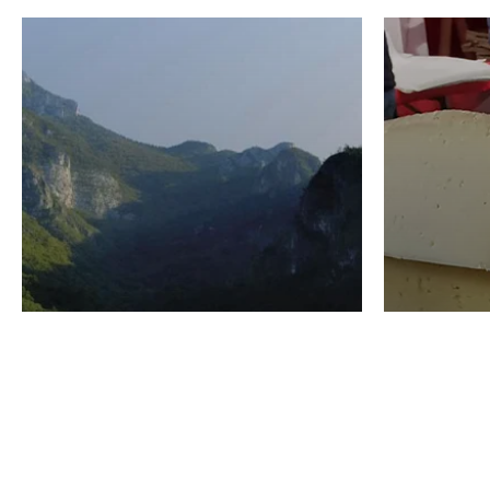
VINO
GASTRO
Domenico Liggeri
24 Luglio
2026
La redaz
I vini del Monte
I prod