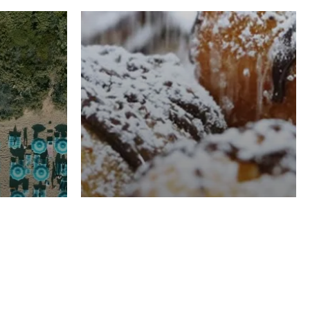
RISTORAZIONE
Luglio
Domenico Liggeri
21 Luglio
2026
el
Pasticceria La
na
Fenice a Porto San