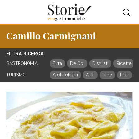
Camillo Carmignani
FILTRA RICERCA
GASTRONOMIA
Birra
De.Co.
Distillati
Ricette
TURISMO
Archeologia
Arte
Idee
Libri