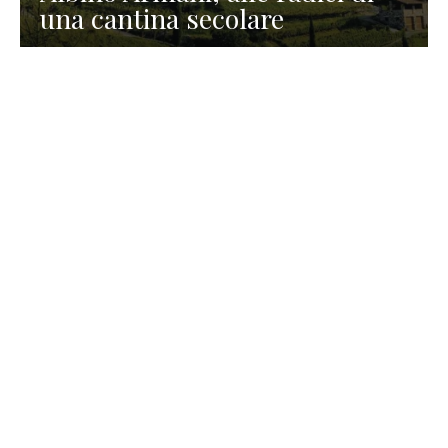
una cantina secolare
GASTRONOMIA
La redazione
23 Luglio 2026
I prodotti di Formaggi Picciau,
caseificio nei dintorni di
Cagliari in Sardegna