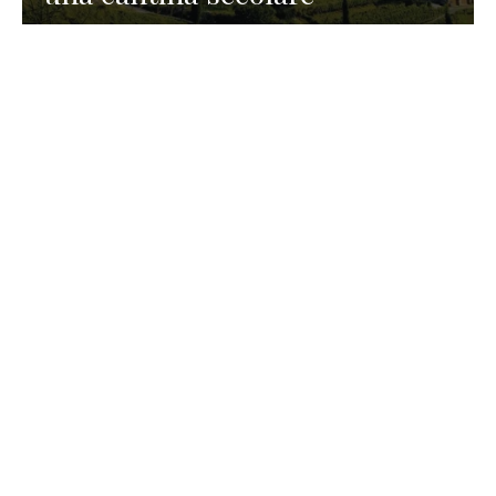
GASTRONOMIA
La redazione
23 Luglio 2026
I prodotti di Formaggi Picciau,
caseificio nei dintorni di
Cagliari in Sardegna