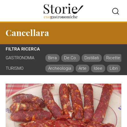
Cancellara
FILTRA RICERCA
GASTRONOMIA
Birra
De.Co.
Distillati
Ricette
TURISMO
Archeologia
Arte
Idee
Libri