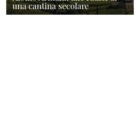
una cantina secolare
GASTRONOMIA
La redazione
23 Luglio 2026
I prodotti di Formaggi Picciau,
caseificio nei dintorni di
Cagliari in Sardegna