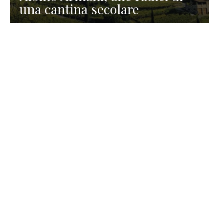
una cantina secolare
GASTRONOMIA
La redazione
23 Luglio 2026
I prodotti di Formaggi Picciau,
caseificio nei dintorni di
Cagliari in Sardegna