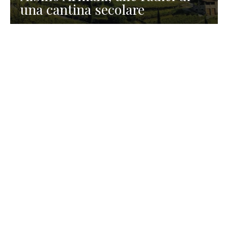
una cantina secolare
GASTRONOMIA
La redazione
23 Luglio 2026
I prodotti di Formaggi Picciau,
caseificio nei dintorni di
Cagliari in Sardegna