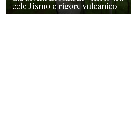
eclettismo e rigore vulcanico
TURISMO
La redazione
30 Luglio 2026
La Spiaggetta di Scanno in
Abruzzo, immersa nella
natura di un lago meraviglioso